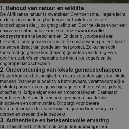
1. Behoud van natuur en wildlife
De Afrikaanse natuur is kwetsbaar. Overtoerisme, illegale jacht
en klimaatverandering bedreigen het wildleven en de
landschappen die jij zo graag wilt zien. Door te kiezen voor een
duurzame safari help je mee om deze
waardevolle
ecosystemen
te beschermen. En door bijvoorbeeld een
bezoek te brengen aan een wildlife conservation project, komt
de entree direct ten goede aan het project. Zo kunnen ook
toekomstige generaties (blijven) genieten van de Big Five,
giraffen, zebra's en cheetahs, de kleurrijke vogels en de
ongerepte landschappen.
2. Ondersteuning van lokale gemeenschappen
Reizen kan een belangrijke bron van inkomsten zijn voor lokale
mensen. Wanneer je boekt via betrouwbare, verantwoordelijke
(lokale) partners, komt jouw bijdrage direct terecht bij gidsen,
chauffeurs, lodge eigenaren en ambachtslieden. Daarnaast
wordt een deel van de reissom gedoneerd aan lokale
initiatieven en communities. Dit zorgt voor betere
leefomstandigheden, onderwijs en gezondheidszorg in de
dorpen en steden die je bezoekt.
3. Authentieke en betekenisvolle ervaring
Duurzaamheid betekent ook dat je
kleinschaliger en