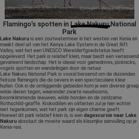
Flamingo’s spotten in
Lake Nakuru
National
Park
Lake Nakuru
is een zoutwatermeer in het westen van Kenia en
maakt deel uit van het Kenya Lake System in de Great Rift
Valley, wat het een UNESCO Werelderfgoedstatus heeft
opgeleverd. Het park is relatief klein, maar biedt een verrassend
gevarieerd landschap. Het is ideaal voor gamedrives, picknicks,
vogels spotten en wandelingen door de natuur.
Lake Nakuru National Park is vooral beroemd om de duizenden
felroze flamingo’s die de oevers in een spectaculaire kleur
hullen. Ook in de omliggende gebieden kom je een diverse groep
wilde dieren tegen, waaronder zwarte neushoorns,
boomklimmende leeuwen, wilde honden en de zeldzame
Rothschild-giraffe. Krokodillen en olifanten zul je hier echter
niet tegenkomen, wat het park zijn eigen charme geeft.
Hoewel dit park relatief klein is, is een
dagexcursie naar Lake
Nakuru
absoluut de moeite waard als kleurrijke aanvulling op je
Kenia-reis.