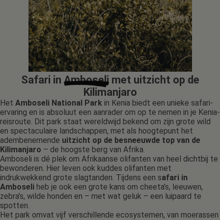
Safari in
Amboseli
met uitzicht op de
Kilimanjaro
Het
Amboseli National Park
in Kenia biedt een unieke safari-
ervaring en is absoluut een aanrader om op te nemen in je Kenia-
reisroute. Dit park staat wereldwijd bekend om zijn grote wild
en spectaculaire landschappen, met als hoogtepunt het
adembenemende
uitzicht op de besneeuwde top van de
Kilimanjaro
– de hoogste berg van Afrika.
Amboseli is dé plek om Afrikaanse olifanten van heel dichtbij te
bewonderen. Hier leven ook kuddes olifanten met
indrukwekkend grote slagtanden. Tijdens een s
afari in
Amboseli
heb je ook een grote kans om cheeta’s, leeuwen,
zebra’s, wilde honden en – met wat geluk – een luipaard te
spotten.
Het park omvat vijf verschillende ecosystemen, van moerassen