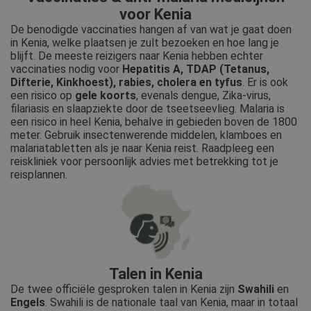
voor Kenia
De benodigde vaccinaties hangen af van wat je gaat doen
in Kenia, welke plaatsen je zult bezoeken en hoe lang je
blijft. De meeste reizigers naar Kenia hebben echter
vaccinaties nodig voor
Hepatitis A, TDAP (Tetanus,
Difterie, Kinkhoest), rabies, cholera en tyfu
s
. Er is ook
een risico op
g
ele koorts
, evenals dengue, Zika-virus,
filariasis en slaapziekte door de tseetseevlieg. Malaria is
een risico in heel Kenia, behalve in gebieden boven de 1800
meter. Gebruik insectenwerende middelen, klamboes en
malariatabletten als je naar Kenia reist. Raadpleeg een
reiskliniek voor persoonlijk advies met betrekking tot je
reisplannen.
Talen in Kenia
De twee officiële gesproken talen in Kenia zijn
Swahili
en
Engels
. Swahili is de nationale taal van Kenia, maar in totaal