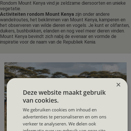
Rondom Mount Kenya vind je zeldzame diersoorten en unieke
vegetatie.
Activiteiten rondom Mount Kenya
zijn onder andere
wandelroutes, het beklimmen van Mount Kenya, kamperen en
het observeren van wilde dieren en vogels. Je kunt er olifanten,
duikers, bushbokken, elanden en nog veel meer dieren vinden.
Mount Kenya bevindt zich nabij de evenaar en vormde de
inspiratie voor de naam van de Republiek Kenia.
×
Deze website maakt gebruik
van cookies.
We gebruiken cookies om inhoud en
advertenties te personaliseren en om ons
verkeer te analyseren. We delen ook
informatie over uw gebruik van onze site