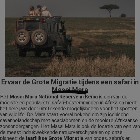
Ervaar de Grote Migratie tijdens een
safari in
Masai Mara
Het
Masai Mara National Reserve in Kenia
is een van de
mooiste en populairste safari-bestemmingen in Afrika en biedt
het hele jaar door uitstekende mogelijkheden voor het spotten
van wildlife. De Mara staat vooral bekend om zijn iconische
savannelandschap met acaciabomen en de mooiste Afrikaanse
zonsondergangen. Het Masai Mara is ook de locatie van een van
de meest indrukwekkende natuurverschijnselen op onze
planeet: de
jaarlijkse
Grote Migratie
van gnoes, zebra’s en