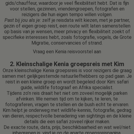
gids/chauffeur, waardoor je veel flexibiliteit hebt. Dat is fijn
voor stellen, gezinnen, vriendengroepen, fotografen en
reizigers die hun eigen tempo willen volgen.
Past bij jou als je:
zelf je reisdata wilt kiezen, met je partner,
gezin of eigen groep reist, een route wilt laten samenstellen
op basis van je wensen, meer privacy en flexibiliteit zoekt of
specifieke interesses hebt, zoals fotografie, vogels, de Grote
Migratie, conservancies of strand.
Vraag een Kenia reisvoorstel aan
2. Kleinschalige Kenia groepsreis met Kim
Onze kleinschalige Kenia groepsreis is voor reizigers die graag
samen met gelijkgestemde natuurliefhebbers op pad gaan. Je
reist in een kleine groep en wordt begeleid door Kim: safari
guide, wildlife fotograaf en Afrika specialist.
Tijdens zo’n reis draait het niet om zoveel mogelijk parken
afvinken. We nemen tijd om te kijken, te leren, te
fotograferen, vragen te stellen en de bush echt te ervaren.
Kim helpt je onderweg met wildlife-kennis, fotografie, gedrag
van dieren, respectvolle benadering van sightings en de kleine
details die een safari zoveel rijker maken.
De exacte route, data, prijs, beschikbaarheid en wat wel/niet
inbegrepen is, vind je op de aparte groepsreispagina.