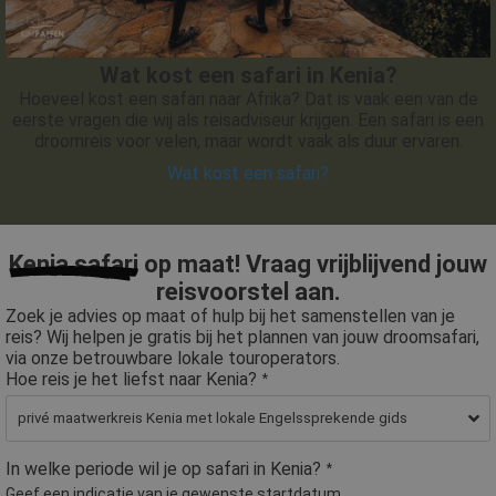
Wat kost een safari in Kenia?
Hoeveel kost een safari naar Afrika? Dat is vaak een van de
eerste vragen die wij als reisadviseur krijgen. Een safari is een
droomreis voor velen, maar wordt vaak als duur ervaren.
Wat kost een safari?
Kenia safari
op maat! Vraag vrijblijvend jouw
reisvoorstel aan.
Zoek je advies op maat of hulp bij het samenstellen van je
reis? Wij helpen je gratis bij het plannen van jouw droomsafari,
via onze betrouwbare lokale touroperators.
Hoe reis je het liefst naar Kenia?
*
In welke periode wil je op safari in Kenia?
*
Geef een indicatie van je gewenste startdatum