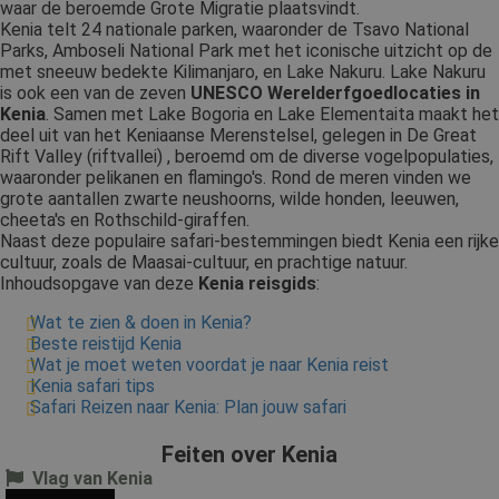
waar de beroemde Grote Migratie plaatsvindt.
Kenia telt 24 nationale parken, waaronder de Tsavo National
Parks, Amboseli National Park met het iconische uitzicht op de
met sneeuw bedekte Kilimanjaro, en Lake Nakuru. Lake Nakuru
is ook een van de zeven
UNESCO Werelderfgoedlocaties in
Kenia
. Samen met Lake Bogoria en Lake Elementaita maakt het
deel uit van het Keniaanse Merenstelsel, gelegen in De Great
Rift Valley (riftvallei) , beroemd om de diverse vogelpopulaties,
waaronder pelikanen en flamingo's. Rond de meren vinden we
grote aantallen zwarte neushoorns, wilde honden, leeuwen,
cheeta's en Rothschild-giraffen.
Naast deze populaire safari-bestemmingen biedt Kenia een rijke
cultuur, zoals de Maasai-cultuur, en prachtige natuur.
Inhoudsopgave van deze
Kenia reisgids
:
Wat te zien & doen in Kenia?
Beste reistijd Kenia
Wat je moet weten voordat je naar Kenia reist
Kenia safari tips
Safari Reizen naar Kenia: Plan jouw safari
Feiten over Kenia
Vlag van Kenia