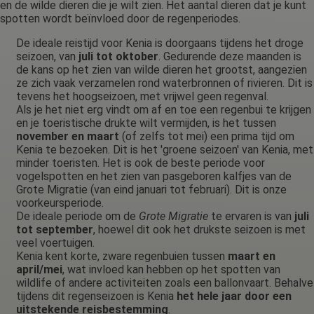
en de wilde dieren die je wilt zien. Het aantal dieren dat je kunt
spotten wordt beïnvloed door de regenperiodes.
De ideale reistijd voor Kenia is doorgaans tijdens het droge
seizoen, van
juli tot oktober
. Gedurende deze maanden is
de kans op het zien van wilde dieren het grootst, aangezien
ze zich vaak verzamelen rond waterbronnen of rivieren. Dit is
tevens het hoogseizoen, met vrijwel geen regenval.
Als je het niet erg vindt om af en toe een regenbui te krijgen
en je toeristische drukte wilt vermijden, is het tussen
november en maart
(of zelfs tot mei) een prima tijd om
Kenia te bezoeken. Dit is het 'groene seizoen' van Kenia, met
minder toeristen. Het is ook de beste periode voor
vogelspotten en het zien van pasgeboren kalfjes van de
Grote Migratie (van eind januari tot februari). Dit is onze
voorkeursperiode.
De ideale periode om de
Grote Migratie
te ervaren is van
juli
tot september
, hoewel dit ook het drukste seizoen is met
veel voertuigen.
Kenia kent korte, zware regenbuien tussen
maart en
april/mei
, wat invloed kan hebben op het spotten van
wildlife of andere activiteiten zoals een ballonvaart. Behalve
tijdens dit regenseizoen is Kenia
het hele jaar door een
uitstekende reisbestemming
.