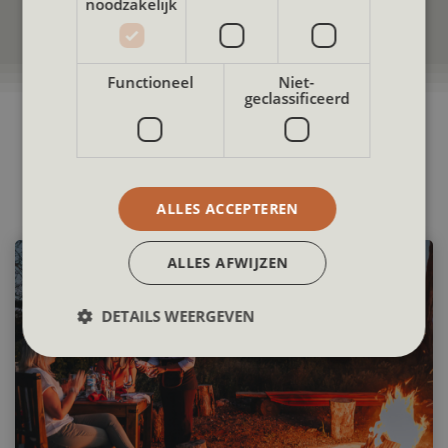
noodzakelijk
Functioneel
Niet-
Twee manieren van reizen
geclassificeerd
ALLES ACCEPTEREN
ALLES AFWIJZEN
DETAILS WEERGEVEN