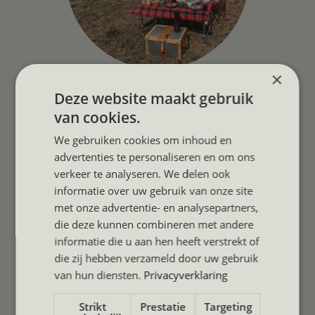
×
Deze website maakt gebruik
Stap 5: je boekt lokaal en reist goed
van cookies.
voorbereid
We gebruiken cookies om inhoud en
advertenties te personaliseren en om ons
Wanneer alles klopt, boek je rechtstreeks bij de
verkeer te analyseren. We delen ook
lokale partner die de reis uitvoert. Safari Compass
informatie over uw gebruik van onze site
met onze advertentie- en analysepartners,
blijft betrokken als gidsend kompas in de
die deze kunnen combineren met andere
voorbereiding.
informatie die u aan hen heeft verstrekt of
Je weet dus niet alleen waar je heen gaat, maar ook
die zij hebben verzameld door uw gebruik
waarom bepaalde keuzes zijn gemaakt.
van hun diensten.
Privacyverklaring
Strikt
Prestatie
Targeting