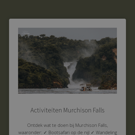
Activiteiten Murchison Falls
Ontdek wat te doen bij Murchison Falls,
waaronder: ✓ Bootsafari op de nijl ✓ Wandeling