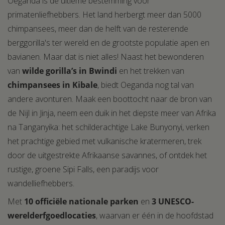
Oeganda is dé ultieme bestemming voor
primatenliefhebbers. Het land herbergt meer dan 5000
chimpansees, meer dan de helft van de resterende
berggorilla's ter wereld en de grootste populatie apen en
bavianen. Maar dat is niet alles! Naast het bewonderen
van
wilde gorilla’s in
Bwindi
en het trekken van
chimpansees in Kibale
, biedt Oeganda nog tal van
andere avonturen. Maak een boottocht naar de bron van
de Nijl in Jinja, neem een duik in het diepste meer van Afrika
na Tanganyika: het schilderachtige Lake Bunyonyi, verken
het prachtige gebied met vulkanische kratermeren, trek
door de uitgestrekte Afrikaanse savannes, of ontdek het
rustige, groene Sipi Falls, een paradijs voor
wandelliefhebbers.
Met
10 officiële nationale parken
en
3 UNESCO-
werelderfgoedlocaties
, waarvan er één in de hoofdstad