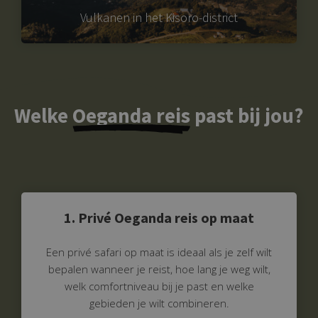
Vulkanen in het Kisoro-district
Welke
Oeganda reis
past bij jou?
1. Privé Oeganda reis op maat
Een privé safari op maat is ideaal als je zelf wilt
bepalen wanneer je reist, hoe lang je weg wilt,
welk comfortniveau bij je past en welke
gebieden je wilt combineren.