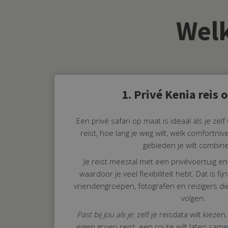
Wel
1. Privé Kenia reis 
Een privé safari op maat is ideaal als je zel
reist, hoe lang je weg wilt, welk comfortniv
gebieden je wilt combin
Je reist meestal met een privévoertuig en 
waardoor je veel flexibiliteit hebt. Dat is fij
vriendengroepen, fotografen en reizigers di
volgen.
Past bij jou als je:
zelf je reisdata wilt kiezen
eigen groep reist, een route wilt laten same