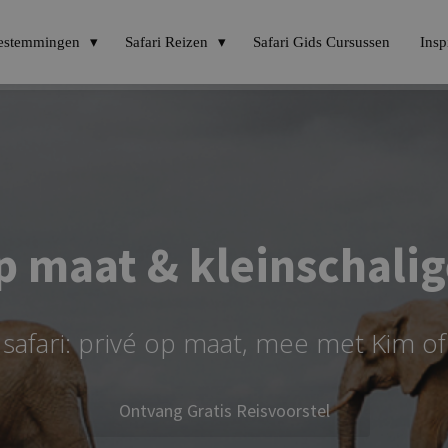
estemmingen
Safari Reizen
Safari Gids Cursussen
Insp
p maat & kleinschali
 safari: privé op maat, mee met Kim of 
Ontvang Gratis Reisvoorstel