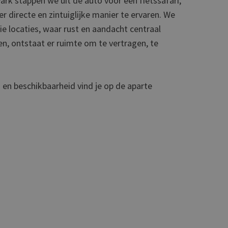
Park stappen we uit de auto voor een fietssafari,
 directe en zintuiglijke manier te ervaren. We
oie locaties, waar rust en aandacht centraal
en, ontstaat er ruimte om te vertragen, te
s en beschikbaarheid vind je op de aparte