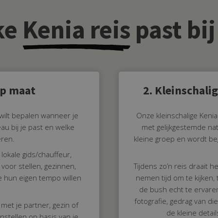
ke
Kenia reis
past bij
op maat
2. Kleinschali
f wilt bepalen wanneer je
Onze kleinschalige Kenia
eau bij je past en welke
met gelijkgestemde nat
eren.
kleine groep en wordt bege
lokale gids/chauffeur,
n voor stellen, gezinnen,
Tijdens zo’n reis draait 
e hun eigen tempo willen
nemen tijd om te kijken, 
de bush echt te ervaren
fotografie, gedrag van di
, met je partner, gezin of
de kleine detail
nstellen op basis van je