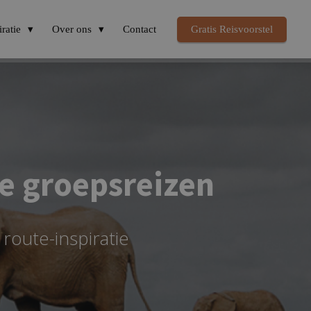
iratie
Over ons
Contact
Gratis Reisvoorstel
ge groepsreizen
route-inspiratie