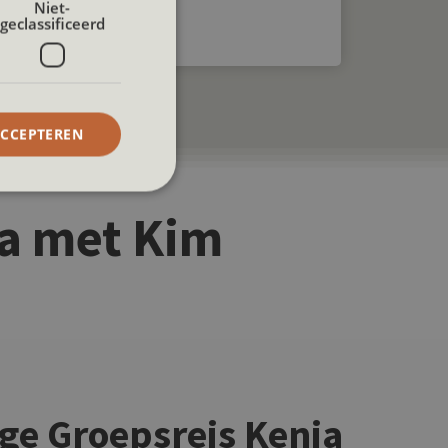
Niet-
geclassificeerd
ACCEPTEREN
a met Kim
info volgt snel!
ige Groepsreis Kenia