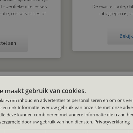
of specifieke interesses
De exacte route, dat
gratie, conservancies of
inbegrepen is, v
Bekijk
stel aan
3. Voorbeeldroutes Kenia
e maakt gebruik van cookies.
iënteren? Dan helpen onze voorbeeldroutes je om de mogelijkhed
kies om inhoud en advertenties te personaliseren en om ons ver
len ook informatie over uw gebruik van onze site met onze adver
lang: van een compacte Masai Mara safari tot een uitgebreide rondr
 die deze kunnen combineren met andere informatie die u aan hen
 vaste pakketten, maar als inspiratie. De uiteindelijke reis stemm
n verzameld door uw gebruik van hun diensten.
Privacyverklaring