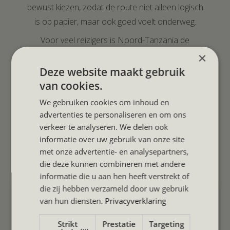
bewust kiezen, zodat de route niet alleen logisch
is op papier, maar ook goed voelt onderweg.
Voor veel reizigers is Noord-Tanzania de
bekendste eerste keuze. Maar een Zuid-
×
Tanzania safari kan óók prachtig zijn als eerste
Deze website maakt gebruik
safari, zeker wanneer je meer rust, afgelegenheid
van cookies.
en wildernisgevoel zoekt. Wij, Kim & Tessa van
We gebruiken cookies om inhoud en
Safari Compass, bezochten al deze parken zelf
advertenties te personaliseren en om ons
en nemen die ervaring mee in het advies.
verkeer te analyseren. We delen ook
informatie over uw gebruik van onze site
met onze advertentie- en analysepartners,
die deze kunnen combineren met andere
informatie die u aan hen heeft verstrekt of
die zij hebben verzameld door uw gebruik
van hun diensten.
Privacyverklaring
Strikt
Prestatie
Targeting