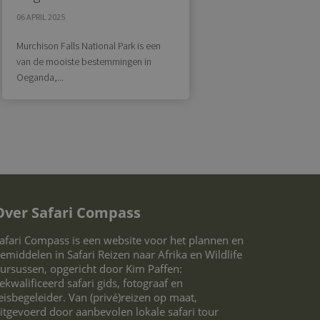
06 APRIL 2025
Murchison Falls National Park is een
van de mooiste bestemmingen in
Oeganda,...
Over Safari Compass
afari Compass is een website voor het plannen en
emiddelen in Safari Reizen naar Afrika en Wildlife
ursussen, opgericht door Kim Paffen:
ekwalificeerd safari gids, fotograaf en
eisbegeleider. Van (privé)reizen op maat,
itgevoerd door aanbevolen lokale safari tour