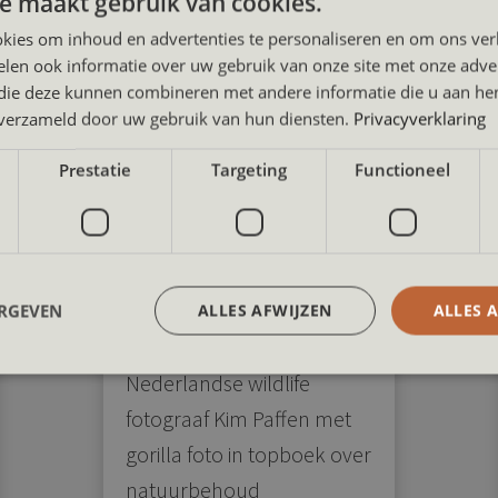
e maakt gebruik van cookies.
kies om inhoud en advertenties te personaliseren en om ons ver
 author also wrote these art
len ook informatie over uw gebruik van onze site met onze adver
 die deze kunnen combineren met andere informatie die u aan hen
n verzameld door uw gebruik van hun diensten.
Privacyverklaring
Prestatie
Targeting
Functioneel
ERGEVEN
ALLES AFWIJZEN
ALLES 
Nederlandse wildlife
fotograaf Kim Paffen met
gorilla foto in topboek over
natuurbehoud