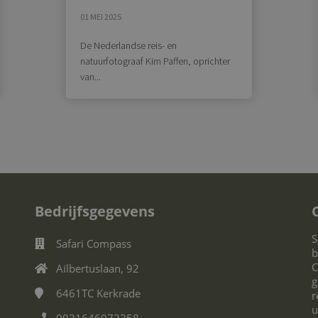
01 MEI 2025
De Nederlandse reis- en
natuurfotograaf Kim Paffen, oprichter
van...
Bedrijfsgegevens
S
Safari Compass
b
C
Ailbertuslaan, 92
g
6461TC
Kerkrade
r
u