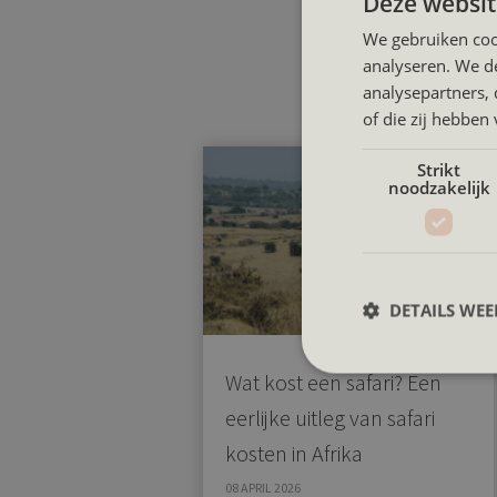
Deze websit
We gebruiken coo
This
analyseren. We de
analysepartners,
of die zij hebbe
Strikt
noodzakelijk
DETAILS WE
Wat kost een safari? Een
eerlijke uitleg van safari
kosten in Afrika
08 APRIL 2026