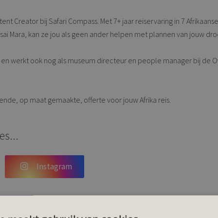
ntent Creator bij Safari Compass. Met 7+ jaar reiservaring in 7 Afrika
sai Mara, kan ze jou als geen ander helpen met plannen van jouw droom
n werkt ook nog als museum directeur en people manager bij de Over
vende, op maat gemaakte, offerte voor jouw Afrika reis.
es...
Instagram