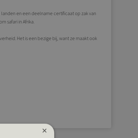
anse landen en een deelname certificaat op zak van
 safari in Afrika.
heid. Het is een bezige bij, want ze maakt ook
×