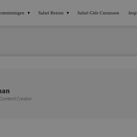
estemmingen
Safari Reizen
Safari Gids Cursussen
Insp
man
n Content Creator