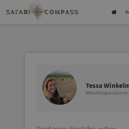
B
Tessa Winkel
Afrika Reisspecialist e
Read more about this author...